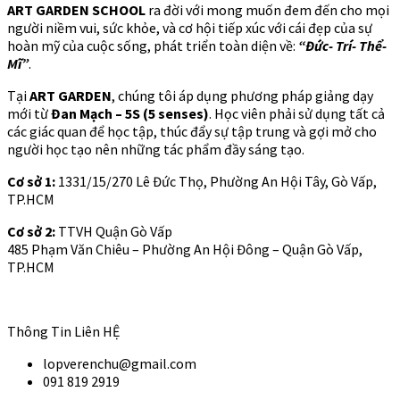
ART GARDEN SCHOOL
ra đời với mong muốn đem đến cho mọi
người niềm vui, sức khỏe, và cơ hội tiếp xúc với cái đẹp của sự
hoàn mỹ của cuộc sống, phát triển toàn diện về:
“Đức- Trí- Thể-
Mĩ”
.
Tại
ART GARDEN
, chúng tôi áp dụng phương pháp giảng dạy
mới từ
Đan Mạch – 5S (5 senses)
. Học viên phải sử dụng tất cả
các giác quan để học tập, thúc đẩy sự tập trung và gợi mở cho
người học tạo nên những tác phẩm đầy sáng tạo.
Cơ sở 1:
1331/15/270 Lê Đức Thọ, Phường An Hội Tây, Gò Vấp,
TP.HCM
Cơ sở 2:
TTVH Quận Gò Vấp
485 Phạm Văn Chiêu – Phường An Hội Đông – Quận Gò Vấp,
TP.HCM
Thông Tin Liên HỆ
lopverenchu@gmail.com
091 819 2919