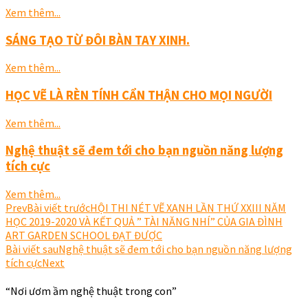
Xem thêm...
SÁNG TẠO TỪ ĐÔI BÀN TAY XINH.
Xem thêm...
HỌC VẼ LÀ RÈN TÍNH CẨN THẬN CHO MỌI NGƯỜI
Xem thêm...
Nghệ thuật sẽ đem tới cho bạn nguồn năng lượng
tích cực
Xem thêm...
Prev
Bài viết trước
HỘI THI NÉT VẼ XANH LẦN THỨ XXIII NĂM
HỌC 2019-2020 VÀ KẾT QUẢ ” TÀI NĂNG NHÍ” CỦA GIA ĐÌNH
ART GARDEN SCHOOL ĐẠT ĐƯỢC
Bài viết sau
Nghệ thuật sẽ đem tới cho bạn nguồn năng lượng
tích cực
Next
“Nơi ươm ầm nghệ thuật trong con”