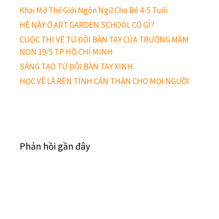
Khai Mở Thế Giới Ngôn Ngữ Cho Bé 4-5 Tuổi
HÈ NÀY Ở ART GARDEN SCHOOL CÓ GÌ?
CUỘC THI VẼ TỪ ĐÔI BÀN TAY CỦA TRƯỜNG MẦM
NON 19/5 TP HỒ CHÍ MINH
SÁNG TẠO TỪ ĐÔI BÀN TAY XINH.
HỌC VẼ LÀ RÈN TÍNH CẨN THẬN CHO MỌI NGƯỜI
Phản hồi gần đây