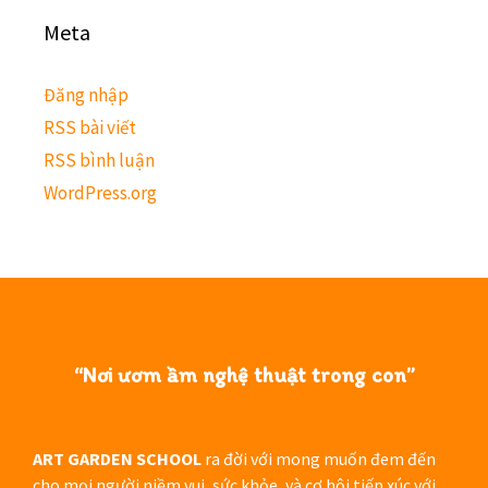
Meta
Đăng nhập
RSS bài viết
RSS bình luận
WordPress.org
“Nơi ươm ầm nghệ thuật trong con”
ART GARDEN SCHOOL
ra đời với mong muốn đem đến
cho mọi người niềm vui, sức khỏe, và cơ hội tiếp xúc với