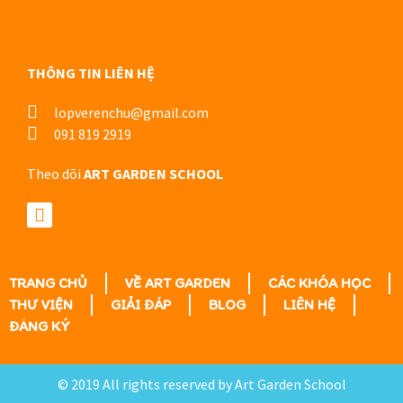
THÔNG TIN LIÊN HỆ
lopverenchu@gmail.com
091 819 2919
Theo dõi
ART GARDEN SCHOOL
TRANG CHỦ
VỀ ART GARDEN
CÁC KHÓA HỌC
THƯ VIỆN
GIẢI ĐÁP
BLOG
LIÊN HỆ
ĐĂNG KÝ
© 2019 All rights reserved by Art Garden School