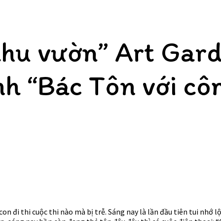
“khu vườn” Art Gar
anh “Bác Tôn với c
on đi thi cuộc thi nào mà bị trễ. Sáng nay là lần đầu tiên tui nhớ 