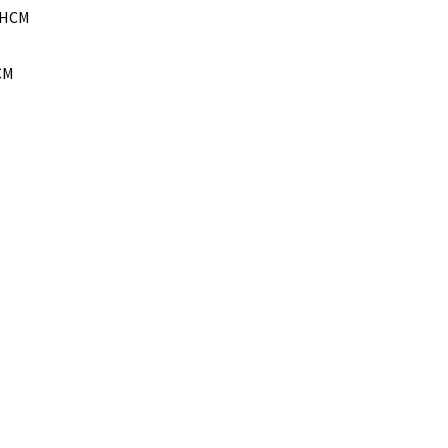
P.HCM
CM