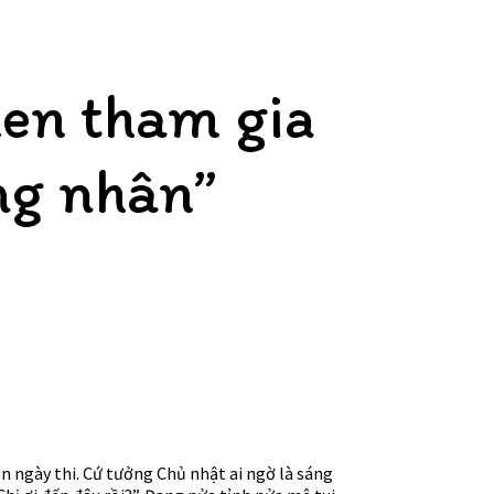
den tham gia
ông nhân”
lộn ngày thi. Cứ tưởng Chủ nhật ai ngờ là sáng