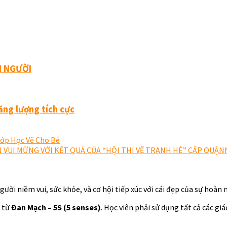
I NGƯỜI
ăng lượng tích cực
Lớp Học Vẽ Cho Bé
 VUI MỪNG VỚI KẾT QUẢ CỦA “HỘI THI VẼ TRANH HÈ” CẤP QUẬN
i niềm vui, sức khỏe, và cơ hội tiếp xúc với cái đẹp của sự hoàn 
i từ
Đan Mạch – 5S (5 senses)
. Học viên phải sử dụng tất cả các gi