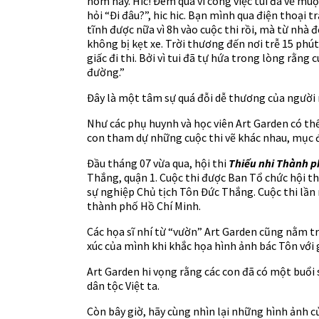
hôm nay. Hic! Đêm qua vì công việc tui đã về muộ
hỏi “Đi đâu?”, hic hic. Bạn mình qua điện thoại t
tĩnh được nữa vì 8h vào cuộc thi rồi, mà từ nhà
không bị kẹt xe. Trời thương đến nơi trễ 15 phú
giấc đi thi. Bởi vì tui đã tự hứa trong lòng rằng
đường.”
Đây là một tâm sự quá đỗi dễ thương của người m
Như các phụ huynh và học viên Art Garden có t
con tham dự những cuộc thi vẽ khác nhau, mục đí
Đầu tháng 07 vừa qua, hội thi
Thiếu nhi Thành p
Thắng, quận 1. Cuộc thi được Ban Tổ chức hội t
sự nghiệp Chủ tịch Tôn Đức Thắng. Cuộc thi lần 
thành phố Hồ Chí Minh.
Các họa sĩ nhí từ “vườn” Art Garden cũng nằm t
xúc của mình khi khắc họa hình ảnh bác Tôn với 
Art Garden hi vọng rằng các con đã có một buổi 
dân tộc Việt ta.
Còn bây giờ, hãy cùng nhìn lại những hình ảnh 