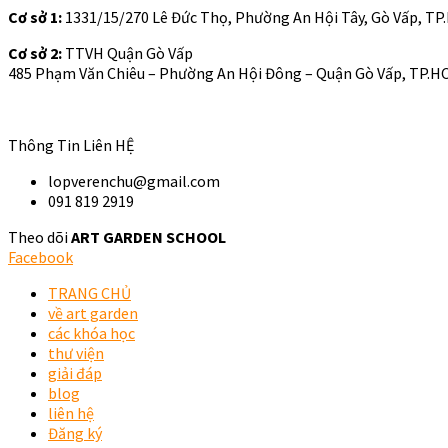
Cơ sở 1:
1331/15/270 Lê Đức Thọ, Phường An Hội Tây, Gò Vấp, T
Cơ sở 2:
TTVH Quận Gò Vấp
485 Phạm Văn Chiêu – Phường An Hội Đông – Quận Gò Vấp, TP.H
Thông Tin Liên HỆ
lopverenchu@gmail.com
091 819 2919
Theo dõi
ART GARDEN SCHOOL
Facebook
TRANG CHỦ
về art garden
các khóa học
thư viện
giải đáp
blog
liên hệ
Đăng ký