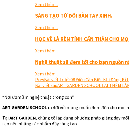
Xem thêm...
SÁNG TẠO TỪ ĐÔI BÀN TAY XINH.
Xem thêm...
HỌC VẼ LÀ RÈN TÍNH CẨN THẬN CHO MỌ
Xem thêm...
Nghệ thuật sẽ đem tới cho bạn nguồn n
Xem thêm...
Prev
Bài viết trước
08 Điều Cần Biết Khi Đăng Kí 
Bài viết sau
ART GARDEN SCHOOL LẠI THÊM LẦN
“Nơi ươm ầm nghệ thuật trong con”
ART GARDEN SCHOOL
ra đời với mong muốn đem đến cho mọi ngườ
Tại
ART GARDEN
, chúng tôi áp dụng phương pháp giảng dạy mớ
tạo nên những tác phẩm đầy sáng tạo.