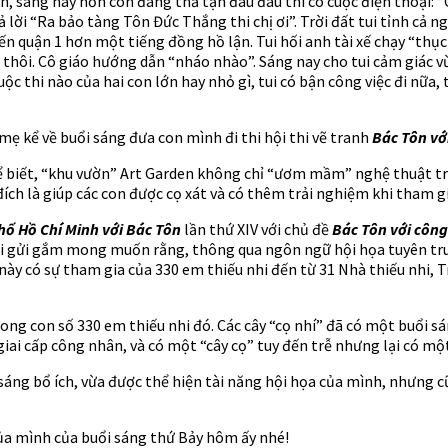
n, sáng nay hồn còn đang thả tận đâu đâu thì có cuộc điện thoại: “
rả lời “Ra bảo tàng Tôn Đức Thắng thi chị ơi”. Trời đất tui tỉnh cả
 đến quận 1 hơn một tiếng đồng hồ lận. Tui hối anh tài xế chạy “
t thôi. Cô giáo hướng dẫn “nháo nhào”. Sáng nay cho tui cảm giác v
 cuộc thi nào của hai con lớn hay nhỏ gì, tui có bận công việc đi nữ
ẹ kể về buổi sáng đưa con mình đi thi hội thi vẽ tranh
Bác Tôn vớ
hể biết, “khu vườn” Art Garden không chỉ “ươm mầm” nghệ thuật t
ch là giúp các con được cọ xát và có thêm trải nghiệm khi tham gia
hố Hồ Chí Minh với Bác Tôn
lần thứ XIV với chủ đề
Bác Tôn với côn
hi gửi gắm mong muốn rằng, thông qua ngôn ngữ hội họa tuyên tru
này có sự tham gia của 330 em thiếu nhi đến từ 31 Nhà thiếu nhi, 
rong con số 330 em thiếu nhi đó. Các cây “cọ nhí” đã có một buổi 
giai cấp công nhân, và có một “cây cọ” tuy đến trễ nhưng lại có mộ
sáng bổ ích, vừa được thể hiện tài năng hội họa của mình, nhưng c
của mình của buổi sáng thứ Bảy hôm ấy nhé!