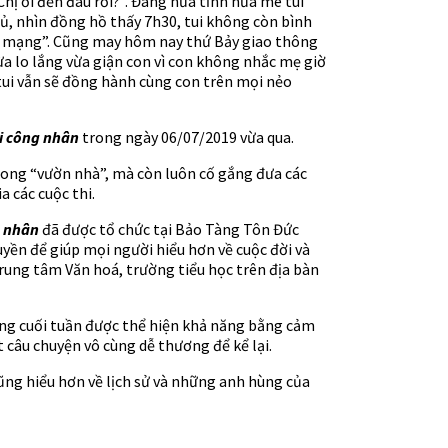
Chị ơi đến đâu rồi?”. Đang nửa tỉnh nửa mê tui
 ngủ, nhìn đồng hồ thấy 7h30, tui không còn bình
thục mạng”. Cũng may hôm nay thứ Bảy giao thông
ừa lo lắng vừa giận con vì con không nhắc mẹ giờ
a, tui vẫn sẽ đồng hành cùng con trên mọi nẻo
i công nhân
trong ngày 06/07/2019 vừa qua.
rong “vườn nhà”, mà còn luôn cố gắng đưa các
 các cuộc thi.
g nhân
đã được tổ chức tại Bảo Tàng Tôn Đức
yền để giúp mọi người hiểu hơn về cuộc đời và
Trung tâm Văn hoá, trường tiểu học trên địa bàn
sáng cuối tuần được thể hiện khả năng bằng cảm
t câu chuyện vô cùng dễ thương để kể lại.
ũng hiểu hơn về lịch sử và những anh hùng của